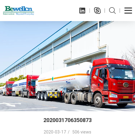
2020031706350873
2020-03-17 / 506 views